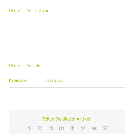
Project Description
Project Details
Kategorien:
Infrastruktur
Teilen Sie diesen Artikel!
Facebook
X
Reddit
LinkedIn
Tumblr
Pinterest
Vk
E-
Mail