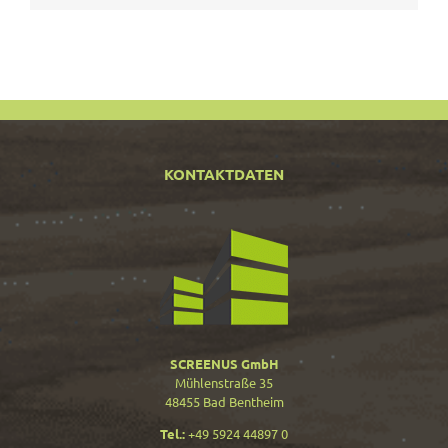
KONTAKTDATEN
SCREENUS GmbH
Mühlenstraße 35
48455 Bad Bentheim
Tel.:
+49 5924 44897 0