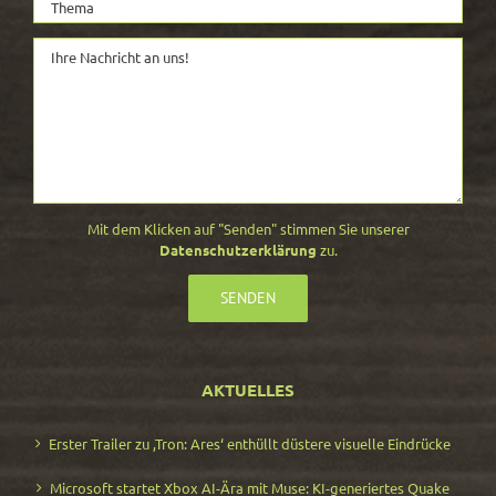
Mit dem Klicken auf "Senden" stimmen Sie unserer
Datenschutzerklärung
zu.
AKTUELLES
Erster Trailer zu ‚Tron: Ares‘ enthüllt düstere visuelle Eindrücke
Microsoft startet Xbox AI-Ära mit Muse: KI-generiertes Quake