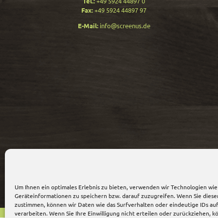
Tel.:
+49 5924 44897 0
Fax:
+49 5924 44897 97
E-Mail:
info@screenus.de
Um Ihnen ein optimales Erlebnis zu bieten, verwenden wir Technologien wie
Geräteinformationen zu speichern bzw. darauf zuzugreifen. Wenn Sie dies
zustimmen, können wir Daten wie das Surfverhalten oder eindeutige IDs au
verarbeiten. Wenn Sie Ihre Einwilligung nicht erteilen oder zurückziehen,