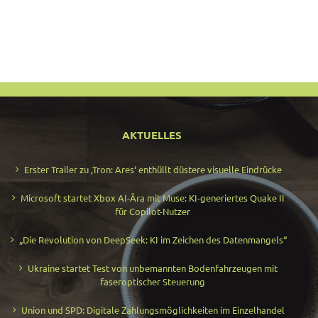
AKTUELLES
Erster Trailer zu ‚Tron: Ares‘ enthüllt düstere visuelle Eindrücke
Microsoft startet Xbox AI-Ära mit Muse: KI-generiertes Quake II
für Copilot-Nutzer
„Die Revolution von DeepSeek: KI im Zeichen des Datenmangels“
Ukraine startet Test von unbemannten Bodenfahrzeugen mit
faseroptischer Steuerung
Union und SPD: Digitale Zahlungsmöglichkeiten im Einzelhandel