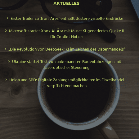
AKTUELLES
Erster Trailer zu ‚Tron: Ares‘ enthüllt düstere visuelle Eindrücke
Microsoft startet Xbox AI-Ära mit Muse: KI-generiertes Quake II
für Copilot-Nutzer
„Die Revolution von DeepSeek: KI im Zeichen des Datenmangels“
Ukraine startet Test von unbemannten Bodenfahrzeugen mit
faseroptischer Steuerung
Union und SPD: Digitale Zahlungsmöglichkeiten im Einzelhandel
verpflichtend machen