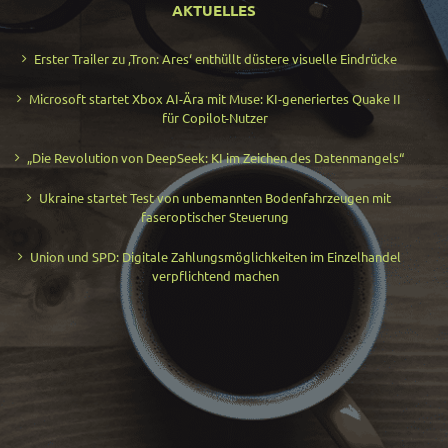
AKTUELLES
Erster Trailer zu ‚Tron: Ares‘ enthüllt düstere visuelle Eindrücke
Microsoft startet Xbox AI-Ära mit Muse: KI-generiertes Quake II
für Copilot-Nutzer
„Die Revolution von DeepSeek: KI im Zeichen des Datenmangels“
Ukraine startet Test von unbemannten Bodenfahrzeugen mit
faseroptischer Steuerung
Union und SPD: Digitale Zahlungsmöglichkeiten im Einzelhandel
verpflichtend machen