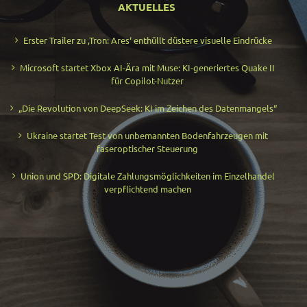
AKTUELLES
Erster Trailer zu ‚Tron: Ares‘ enthüllt düstere visuelle Eindrücke
Microsoft startet Xbox AI-Ära mit Muse: KI-generiertes Quake II
für Copilot-Nutzer
„Die Revolution von DeepSeek: KI im Zeichen des Datenmangels“
Ukraine startet Test von unbemannten Bodenfahrzeugen mit
faseroptischer Steuerung
Union und SPD: Digitale Zahlungsmöglichkeiten im Einzelhandel
verpflichtend machen