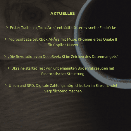
AKTUELLES
Erster Trailer zu ‚Tron: Ares‘ enthüllt düstere visuelle Eindrücke
Microsoft startet Xbox AI-Ära mit Muse: KI-generiertes Quake II
für Copilot-Nutzer
„Die Revolution von DeepSeek: KI im Zeichen des Datenmangels“
Ukraine startet Test von unbemannten Bodenfahrzeugen mit
faseroptischer Steuerung
Union und SPD: Digitale Zahlungsmöglichkeiten im Einzelhandel
verpflichtend machen